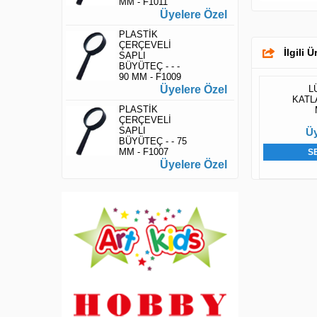
MM - F1011
Üyelere Özel
PLASTİK
ÇERÇEVELİ
İlgili 
SAPLI
BÜYÜTEÇ - - -
90 MM - F1009
Üyelere Özel
L
KATLA
PLASTİK
ÇERÇEVELİ
SAPLI
Üy
BÜYÜTEÇ - - 75
MM - F1007
S
Üyelere Özel