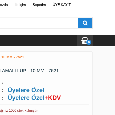
mızda
İletişim
Sepetim
ÜYE KAYIT
0
10 MM - 7521
AMALI LUP - 10 MM - 7521
:
Üyelere Özel
:
Üyelere Özel
+KDV
:
eğiniz 1000 stok kalmıştır.