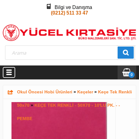
Bilgi ve Danışma
(0212) 511 33 47
0
Okul Öncesi Hobi Ürünleri
»
Keçeler
»
Keçe Tek Renkli
50x70
»
KEÇE TEK RENKLİ - 50X70 - 10'LU PK. - -
PEMBE