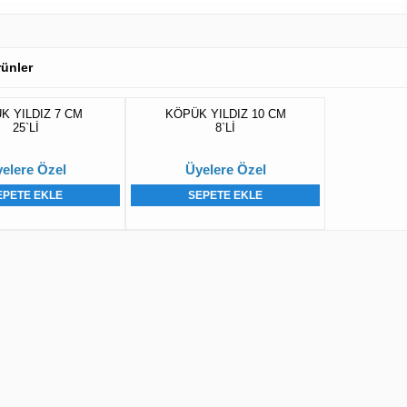
Ürünler
K YILDIZ 7 CM
KÖPÜK YILDIZ 10 CM
25`Lİ
8`Lİ
elere Özel
Üyelere Özel
EPETE EKLE
SEPETE EKLE