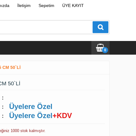
mızda
İletişim
Sepetim
ÜYE KAYIT
0
 CM 50`Lİ
CM 50`Lİ
:
Üyelere Özel
:
Üyelere Özel
+KDV
:
eğiniz 1000 stok kalmıştır.