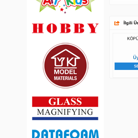
İlgili 
KÖPÜ
Üy
S