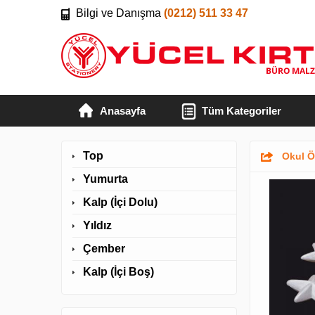
Bilgi ve Danışma
(0212) 511 33 47
Anasayfa
Tüm Kategoriler
Top
Okul Ö
Yumurta
Kalp (İçi Dolu)
Yıldız
Çember
Kalp (İçi Boş)