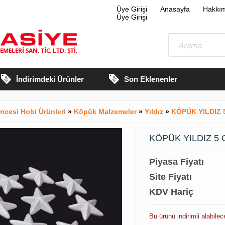
Üye Girişi
Anasayfa
Hakkı
Üye Girişi
İndirimdeki Ürünler
Son Eklenenler
ncesi Hobi Ürünleri
»
Köpük Malzemeler
»
Yıldız
»
KÖPÜK YILDIZ 5
KÖPÜK YILDIZ 5 
Piyasa Fiyatı
Site Fiyatı
KDV Hariç
Bu ürünü indirimli alabilec