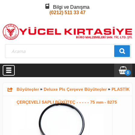
Bilgi ve Danışma
(0212) 511 33 47
0
Büyüteçler
»
Deluxe Pls Çerçeve Büyüteçler
»
PLASTİK
ÇERÇEVELİ SAPLI BÜYÜTEÇ - - - - - 75 mm - 8275