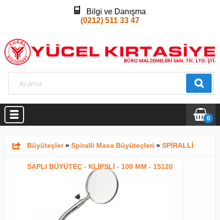
Bilgi ve Danışma
(0212) 511 33 47
0
Büyüteçler
»
Spiralli Masa Büyüteçleri
»
SPİRALLİ
SAPLI BÜYÜTEÇ - KLİPSLİ - 100 MM - 15120