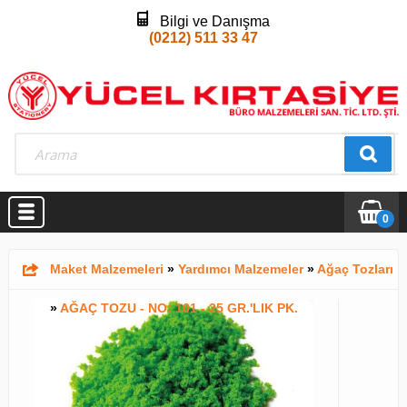
Bilgi ve Danışma
(0212) 511 33 47
0
Maket Malzemeleri
»
Yardımcı Malzemeler
»
Ağaç Tozları
»
AĞAÇ TOZU - NO: 101 - 25 GR.'LIK PK.