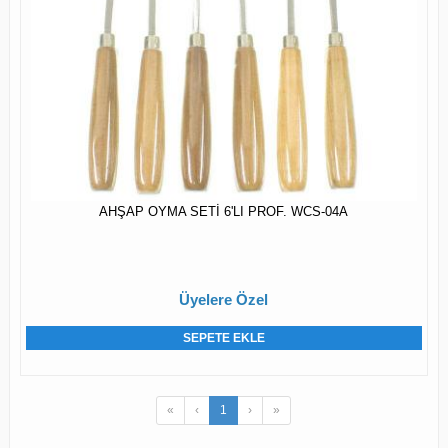
AHŞAP OYMA SETİ 6'LI PROF. WCS-04A
Üyelere Özel
SEPETE EKLE
«
‹
1
›
»