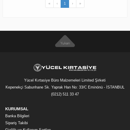
«
‹
1
›
»
Yücel Kırtasiye Büro Malzemeleri Limited Şirketi
Kepenekçi Sabunhane Sk. Yaprak Han No: 33/C Eminönü - İSTANBUL
(0212) 511 33 47
KURUMSAL
Banka Bilgileri
Sipariş Takibi
Gizlilik ve Kullanım Şartları