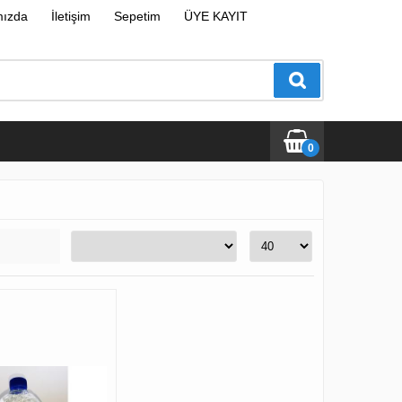
mızda
İletişim
Sepetim
ÜYE KAYIT
0