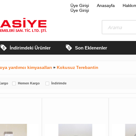
Üye Girişi
Anasayfa
Hakkı
Üye Girişi
İndirimdeki Ürünler
Son Eklenenler
boya yardımcı kimyasalları
»
Kokusuz Terebantin
Kargo
Hemen Kargo
İndirimde