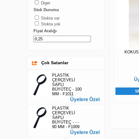
Diger
Stok Durumu
Stokta var
Stokta yok
Fiyat Aralığı
KOKUS
Çok Satanlar
PLASTİK
Üy
ÇERÇEVELİ
SAPLI
BÜYÜTEÇ - 100
S
MM - F1011
Üyelere Özel
PLASTİK
ÇERÇEVELİ
SAPLI
BÜYÜTEÇ - - -
90 MM - F1009
Üyelere Özel