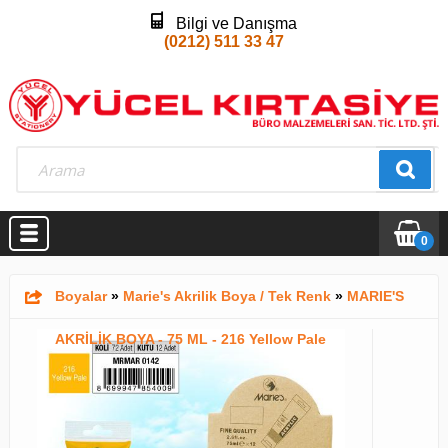
Bilgi ve Danışma
(0212) 511 33 47
0
Boyalar
»
Marie's Akrilik Boya / Tek Renk
»
MARIE'S
AKRİLİK BOYA - 75 ML - 216 Yellow Pale