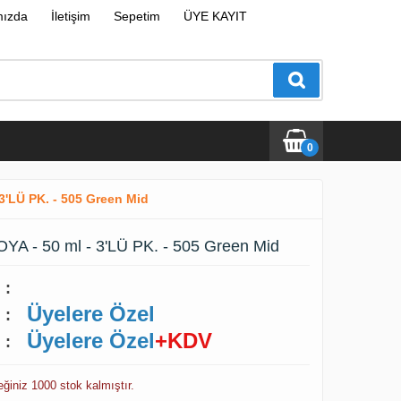
mızda
İletişim
Sepetim
ÜYE KAYIT
0
3'LÜ PK. - 505 Green Mid
A - 50 ml - 3'LÜ PK. - 505 Green Mid
:
Üyelere Özel
:
Üyelere Özel
+KDV
:
eğiniz 1000 stok kalmıştır.