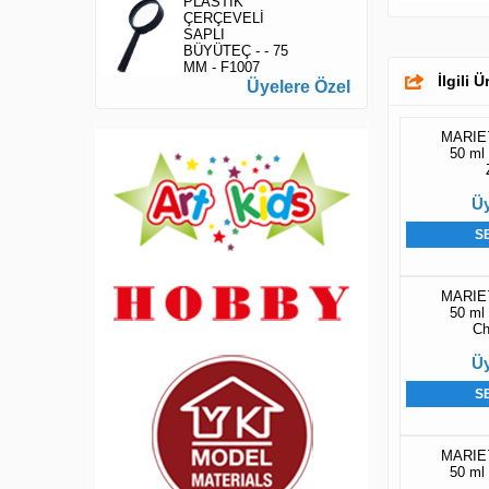
PLASTİK
ÇERÇEVELİ
SAPLI
BÜYÜTEÇ - - 75
MM - F1007
İlgili 
Üyelere Özel
MARIE`
50 ml 
Üy
S
MARIE`
50 ml 
Ch
Üy
S
MARIE`
50 ml 