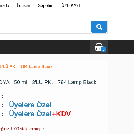
mızda
İletişim
Sepetim
ÜYE KAYIT
0
3'LÜ PK. - 794 Lamp Black
A - 50 ml - 3'LÜ PK. - 794 Lamp Black
:
Üyelere Özel
:
Üyelere Özel
+KDV
:
eğiniz 1000 stok kalmıştır.