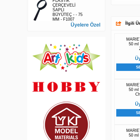
PLASTİK
ÇERÇEVELİ
SAPLI
BÜYÜTEÇ - - 75
MM - F1007
İlgili 
Üyelere Özel
MARIE`
50 ml 
Üy
S
MARIE`
50 ml 
Ch
Üy
S
MARIE`
50 ml 