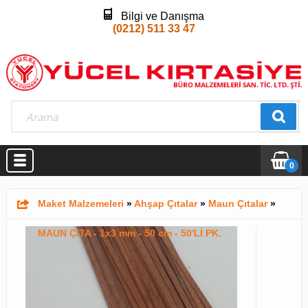
Bilgi ve Danışma
(0212) 511 33 47
0
Maket Malzemeleri
»
Ahşap Çıtalar
»
Maun Çıtalar
»
MAUN ÇITA - 1x3 mm - 50 cm - 50'Lİ PK.