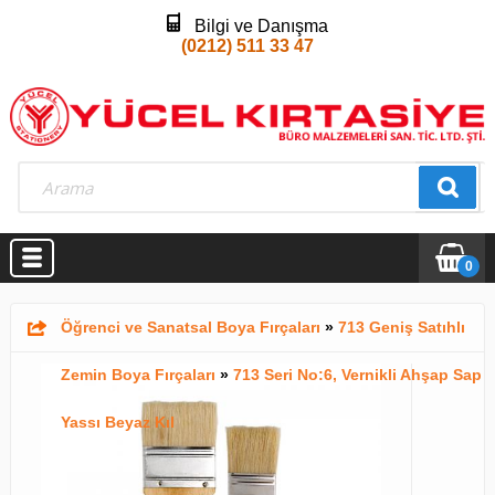
Bilgi ve Danışma
(0212) 511 33 47
0
Öğrenci ve Sanatsal Boya Fırçaları
»
713 Geniş Satıhlı
Zemin Boya Fırçaları
»
713 Seri No:6, Vernikli Ahşap Sap
Yassı Beyaz Kıl