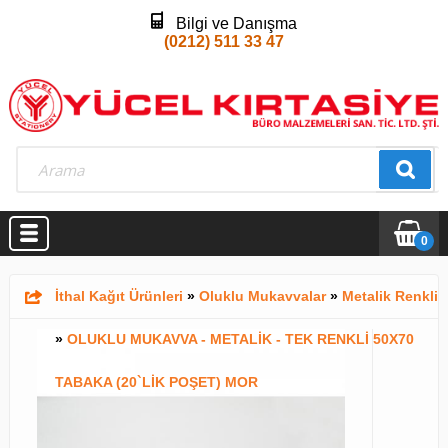
Bilgi ve Danışma
(0212) 511 33 47
0
İthal Kağıt Ürünleri
»
Oluklu Mukavvalar
»
Metalik Renkli
»
OLUKLU MUKAVVA - METALİK - TEK RENKLİ 50X70
TABAKA (20`LİK POŞET) MOR