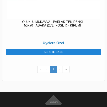
OLUKLU MUKAVVA - PARLAK TEK RENKLİ
50X70 TABAKA (20'Lİ POŞET) - KİREMİT
Üyelere Özel
SEPETE EKLE
«
‹
1
›
»