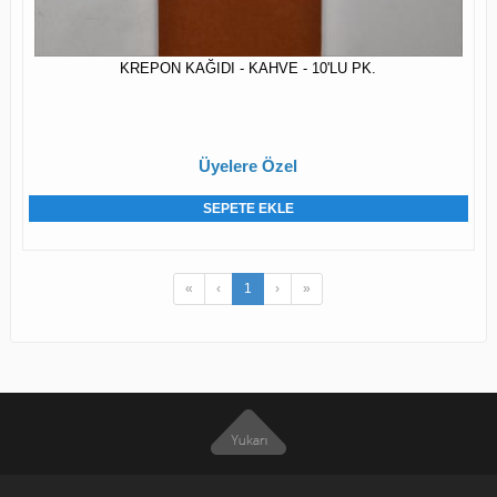
KREPON KAĞIDI - KAHVE - 10'LU PK.
Üyelere Özel
SEPETE EKLE
«
‹
1
›
»