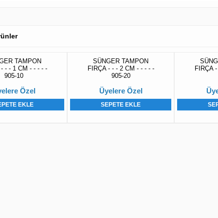
Ürünler
GER TAMPON
SÜNGER TAMPON
SÜNG
 - - 1 CM - - - - -
FIRÇA - - - 2 CM - - - - -
FIRÇA - -
905-10
905-20
elere Özel
Üyelere Özel
Üye
EPETE EKLE
SEPETE EKLE
SE