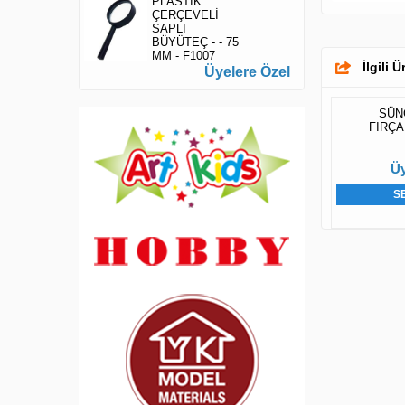
PLASTİK
ÇERÇEVELİ
SAPLI
BÜYÜTEÇ - - 75
MM - F1007
İlgili 
Üyelere Özel
SÜN
FIRÇA -
Üy
S