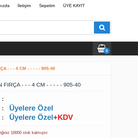
mızda
İletişim
Sepetim
ÜYE KAYIT
0
 - - 4 CM - - - - - 905-40
ÇA - - - 4 CM - - - - - 905-40
:
Üyelere Özel
:
Üyelere Özel
+KDV
:
ceğiniz 10000 stok kalmıştır.