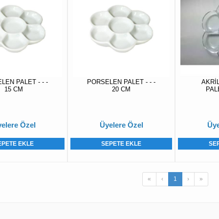
EN PALET - - -
PORSELEN PALET - - -
AKRİ
15 CM
20 CM
PAL
elere Özel
Üyelere Özel
Üye
EPETE EKLE
SEPETE EKLE
SE
«
‹
1
›
»