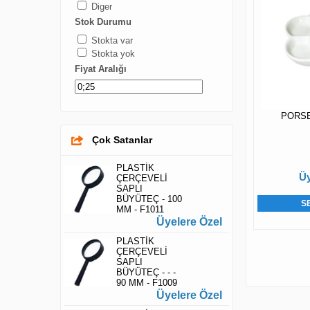
Diger
Stok Durumu
Stokta var
Stokta yok
Fiyat Aralığı
PORSEL
Çok Satanlar
PLASTİK
Üy
ÇERÇEVELİ
SAPLI
BÜYÜTEÇ - 100
S
MM - F1011
Üyelere Özel
PLASTİK
ÇERÇEVELİ
SAPLI
BÜYÜTEÇ - - -
90 MM - F1009
Üyelere Özel