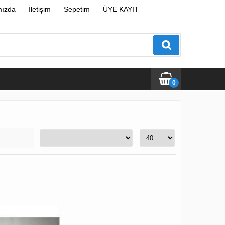
mızda
İletişim
Sepetim
ÜYE KAYIT
0