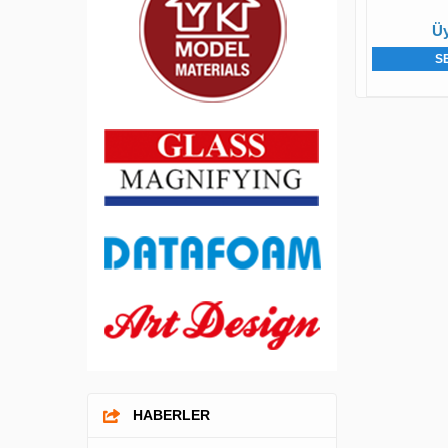
Üy
S
HABERLER