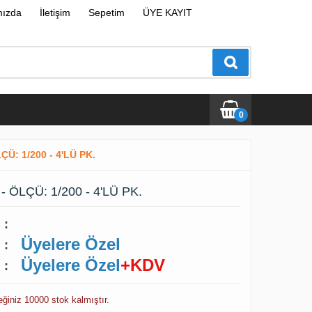
mızda
İletişim
Sepetim
ÜYE KAYIT
0
ÇÜ: 1/200 - 4'LÜ PK.
- ÖLÇÜ: 1/200 - 4'LÜ PK.
:
Üyelere Özel
:
Üyelere Özel
+KDV
:
ceğiniz 10000 stok kalmıştır.