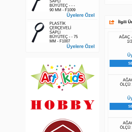
SAPLI
BÜYÜTEÇ - - -
90 MM - F1009
Üyelere Özel
İlgili 
PLASTİK
ÇERÇEVELİ
SAPLI
BÜYÜTEÇ - - 75
AĞAÇ -
MM - F1007
1/2
Üyelere Özel
Üy
S
AĞAÇ 
ÖLÇÜ: 
Üy
S
AĞAÇ 
ÖLÇÜ: 