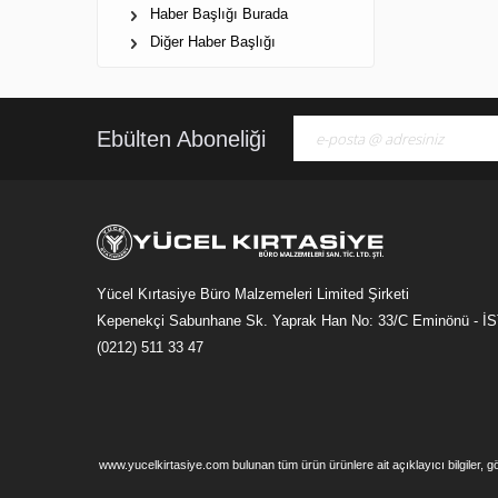
Haber Başlığı Burada
Diğer Haber Başlığı
Ebülten Aboneliği
Yücel Kırtasiye Büro Malzemeleri Limited Şirketi
Kepenekçi Sabunhane Sk. Yaprak Han No: 33/C Eminönü - 
(0212) 511 33 47
www.yucelkirtasiye.com bulunan tüm ürün ürünlere ait açıklayıcı bilgiler, 