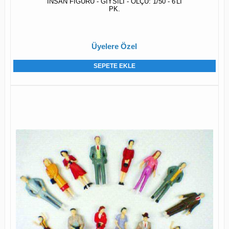
İNSAN FİGÜRÜ - GİYSİLİ - ÖLÇÜ: 1/50 - 6'LI
PK.
Üyelere Özel
SEPETE EKLE