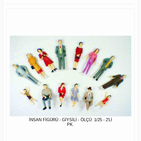
İNSAN FİGÜRÜ - GİYSİLİ - ÖLÇÜ: 1/25 - 2'Lİ
PK.