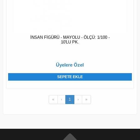
İNSAN FİGÜRÜ - MAYOLU - ÖLÇÜ: 1/100 -
10'LU PK.
Üyelere Özel
SEPETE EKLE
«
‹
1
›
»