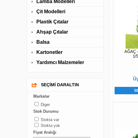
Lamba Modelleri
Çit Modelleri
Plastik Çıtalar
Ahşap Çıtalar
Balsa
AĞAÇ -
Kartonetler
1/5
Yardımcı Malzemeler
Üy
SEÇİMİ DARALTIN
S
Markalar
Diger
Stok Durumu
Stokta var
Stokta yok
Fiyat Aralığı