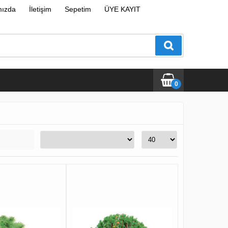
mızda
İletişim
Sepetim
ÜYE KAYIT
0