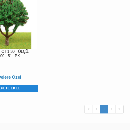
 CT-1-30 - ÖLÇÜ:
00 - 5'Lİ PK.
elere Özel
EPETE EKLE
«
‹
1
›
»