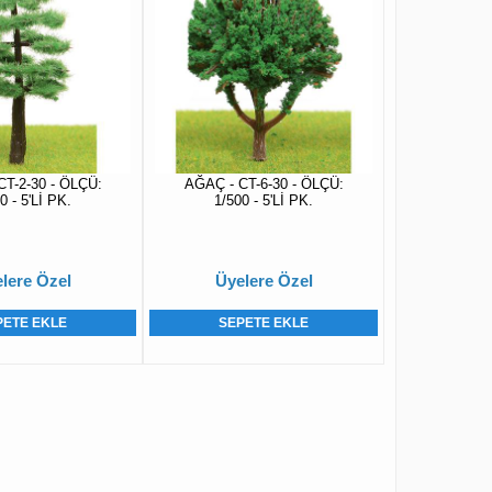
CT-2-30 - ÖLÇÜ:
AĞAÇ - CT-6-30 - ÖLÇÜ:
0 - 5'Lİ PK.
1/500 - 5'Lİ PK.
lere Özel
Üyelere Özel
PETE EKLE
SEPETE EKLE