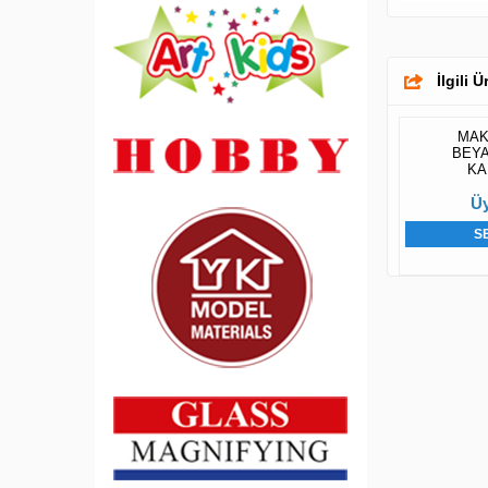
İlgili 
MAK
BEYA
KA
Üy
S