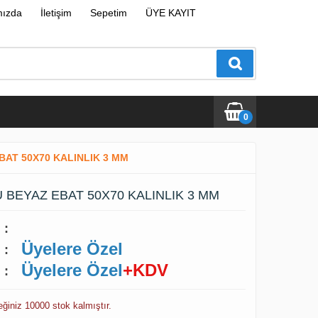
mızda
İletişim
Sepetim
ÜYE KAYIT
0
AT 50X70 KALINLIK 3 MM
BEYAZ EBAT 50X70 KALINLIK 3 MM
:
Üyelere Özel
:
Üyelere Özel
+KDV
:
ceğiniz 10000 stok kalmıştır.