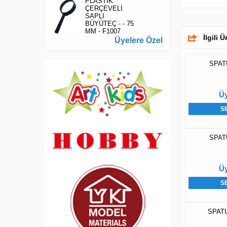
PLASTİK
ÇERÇEVELİ
SAPLI
BÜYÜTEÇ - - 75
MM - F1007
İlgili 
Üyelere Özel
SPAT
Üy
S
SPAT
Üy
S
SPATU