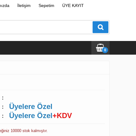
mızda
İletişim
Sepetim
ÜYE KAYIT
0
:
Üyelere Özel
:
Üyelere Özel
+KDV
:
ceğiniz 10000 stok kalmıştır.