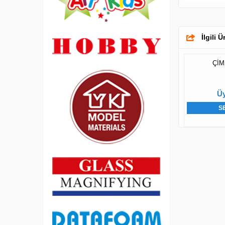
İlgili 
ÇİM
Üy
S