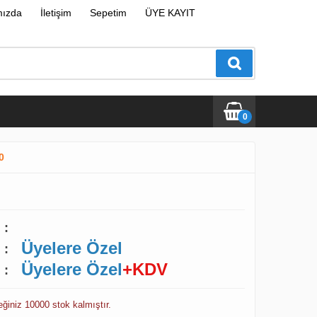
mızda
İletişim
Sepetim
ÜYE KAYIT
0
0
:
Üyelere Özel
:
Üyelere Özel
+KDV
:
ceğiniz 10000 stok kalmıştır.