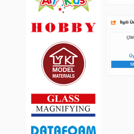
İlgili 
ÇİM
Üy
S