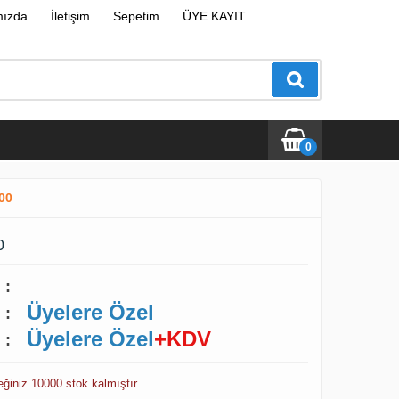
mızda
İletişim
Sepetim
ÜYE KAYIT
0
00
0
:
Üyelere Özel
:
Üyelere Özel
+KDV
:
ceğiniz 10000 stok kalmıştır.