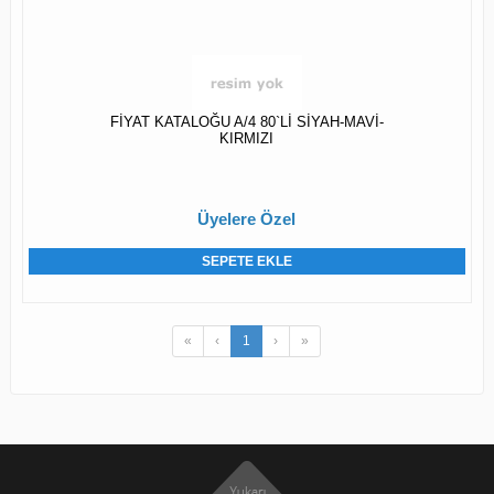
FİYAT KATALOĞU A/4 80`Lİ SİYAH-MAVİ-
KIRMIZI
Üyelere Özel
SEPETE EKLE
«
‹
1
›
»