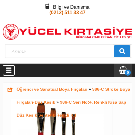
Bilgi ve Danışma
(0212) 511 33 47
0
Öğrenci ve Sanatsal Boya Fırçaları
»
986-C Stroke Boya
Fırçaları-Düz Kesik
»
986-C Seri No:4, Renkli Kısa Sap
Düz Kesik Sentetik Renkli Kıl