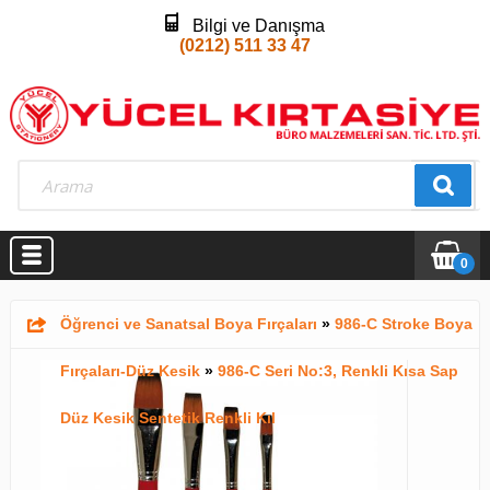
Bilgi ve Danışma
(0212) 511 33 47
0
Öğrenci ve Sanatsal Boya Fırçaları
»
986-C Stroke Boya
Fırçaları-Düz Kesik
»
986-C Seri No:3, Renkli Kısa Sap
Düz Kesik Sentetik Renkli Kıl