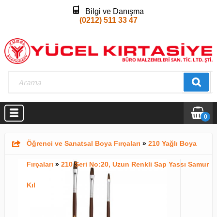
Bilgi ve Danışma
(0212) 511 33 47
0
Öğrenci ve Sanatsal Boya Fırçaları
»
210 Yağlı Boya
Fırçaları
»
210 Seri No:20, Uzun Renkli Sap Yassı Samur
Kıl