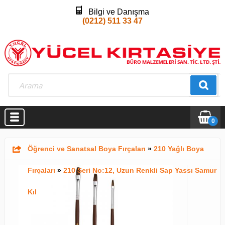
Bilgi ve Danışma
(0212) 511 33 47
0
Öğrenci ve Sanatsal Boya Fırçaları
»
210 Yağlı Boya
Fırçaları
»
210 Seri No:12, Uzun Renkli Sap Yassı Samur
Kıl