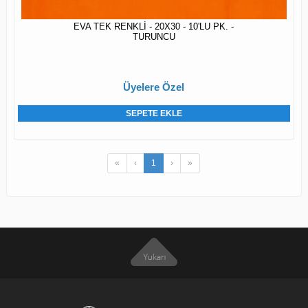
EVA TEK RENKLİ - 20X30 - 10'LU PK. -
TURUNCU
Üyelere Özel
SEPETE EKLE
«
‹
1
›
»