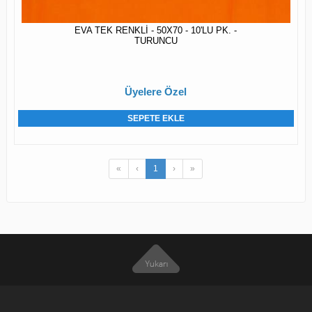
EVA TEK RENKLİ - 50X70 - 10'LU PK. -
TURUNCU
Üyelere Özel
SEPETE EKLE
«
‹
1
›
»