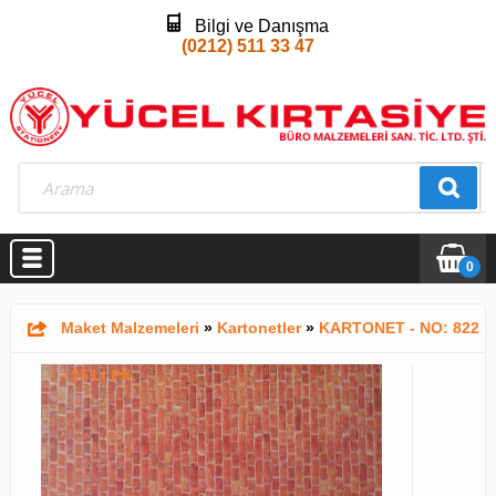
Bilgi ve Danışma
(0212) 511 33 47
0
Maket Malzemeleri
»
Kartonetler
»
KARTONET - NO: 822
- 25'Lİ PK.