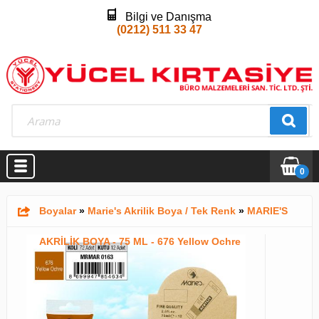
Bilgi ve Danışma
(0212) 511 33 47
0
Boyalar
»
Marie's Akrilik Boya / Tek Renk
»
MARIE'S
AKRİLİK BOYA - 75 ML - 676 Yellow Ochre