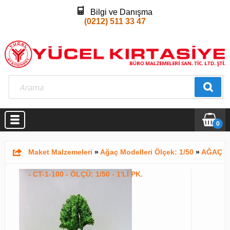
Bilgi ve Danışma
(0212) 511 33 47
0
Maket Malzemeleri
»
Ağaç Modelleri Ölçek: 1/50
»
AĞAÇ
- CT-1-100 - ÖLÇÜ: 1/50 - 1'Lİ PK.