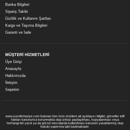
Banka Bilgileri
Sipariş Takibi
Gizlilik ve Kullanım Şartları
Kargo ve Taşıma Bilgileri
Garanti ve İade
MÜŞTERİ HİZMETLERİ
Üye Girişi
Anasayfa
Hakkımızda
İletişim
Sepetim
www.yucelkirtasiye.com bulunan tüm ürün ürünlere ait açıklayıcı bilgiler, görseller telif
hakları kanununca korunmakta olup izinsiz paylaşılması, kopyalanması veya
herhangi biri yazılı ya da görsel mecralarda kullanılması kanunen yasaklanmış olup
hukuki yaptırıma tabi tutulmaktadır.