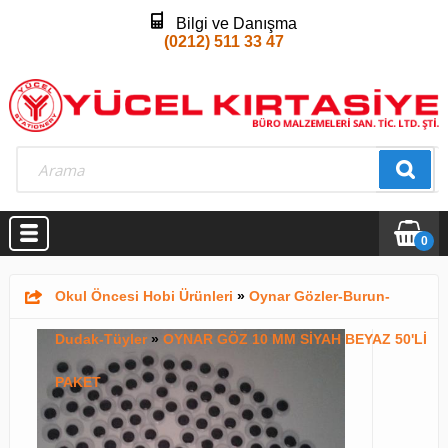
Bilgi ve Danışma
(0212) 511 33 47
0
Okul Öncesi Hobi Ürünleri
»
Oynar Gözler-Burun-
Dudak-Tüyler
»
OYNAR GÖZ 10 MM SİYAH BEYAZ 50'Lİ
PAKET