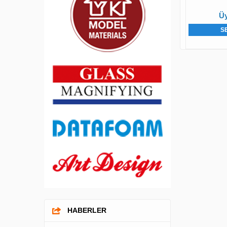
Üy
S
HABERLER