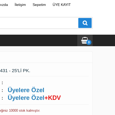
mızda
İletişim
Sepetim
ÜYE KAYIT
0
31 - 25'Lİ PK.
:
Üyelere Özel
:
Üyelere Özel
+KDV
:
ceğiniz 10000 stok kalmıştır.