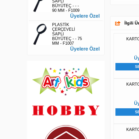
SAPLI
BÜYÜTEÇ - - -
90 MM - F1009
Üyelere Özel
İlgili 
PLASTİK
ÇERÇEVELİ
SAPLI
BÜYÜTEÇ - - 75
KARTO
MM - F1007
Üyelere Özel
Üy
S
KARTO
Üy
S
KARTO