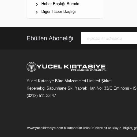
Haber Başlığı Burada
Diğer Haber Başlığı
Ebülten Aboneliği
Yücel Kırtasiye Büro Malzemeleri Limited Şirketi
Kepenekçi Sabunhane Sk. Yaprak Han No: 33/C Eminönü - 
(0212) 511 33 47
www.yucelkirtasiye.com bulunan tüm ürün ürünlere ait açıklayıcı bilgiler, 