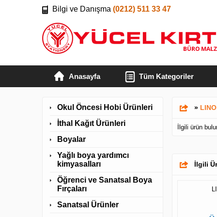
Bilgi ve Danışma
(0212) 511 33 47
Anasayfa
Tüm Kategoriler
Okul Öncesi Hobi Ürünleri
»
LINO
İthal Kağıt Ürünleri
İlgili ürün bu
Boyalar
Yağlı boya yardımcı
kimyasalları
İlgili 
Öğrenci ve Sanatsal Boya
Fırçaları
L
Sanatsal Ürünler