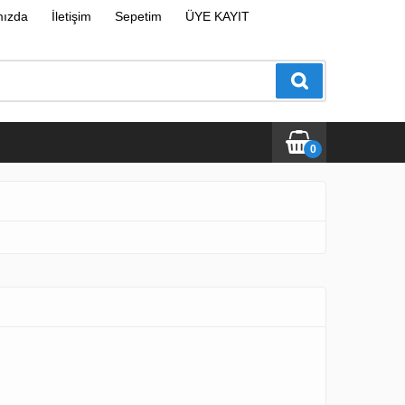
mızda
İletişim
Sepetim
ÜYE KAYIT
0